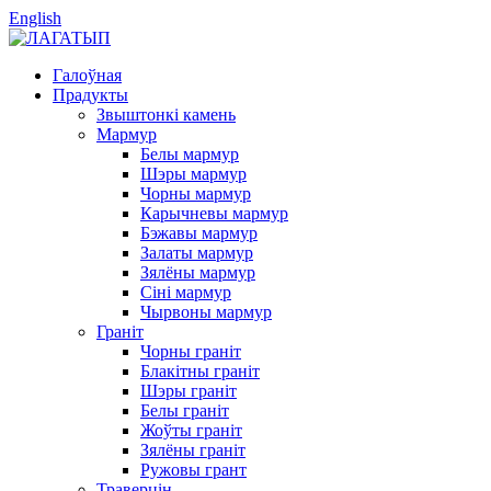
English
Галоўная
Прадукты
Звыштонкі камень
Мармур
Белы мармур
Шэры мармур
Чорны мармур
Карычневы мармур
Бэжавы мармур
Залаты мармур
Зялёны мармур
Сіні мармур
Чырвоны мармур
Граніт
Чорны граніт
Блакітны граніт
Шэры граніт
Белы граніт
Жоўты граніт
Зялёны граніт
Ружовы грант
Траверцін