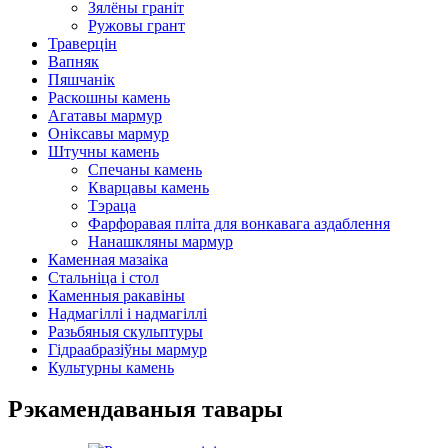
Зялёны граніт
Ружовы грант
Траверцін
Вапняк
Пяшчанік
Раскошны камень
Агатавы мармур
Оніксавы мармур
Штучны камень
Спечаны камень
Кварцавы камень
Тэраца
Фарфоравая пліта для вонкавага аздаблення
Нанашкляны мармур
Каменная мазаіка
Стальніца і стол
Каменныя ракавіны
Надмагіллі і надмагіллі
Разьбяныя скульптуры
Гідраабразіўны мармур
Культурны камень
Рэкамендаваныя тавары