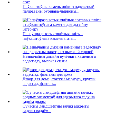
Паўкаштоўны камень онікс з падсветкай,
паліраваны рубінава-чырвоны...
Напаўпразрыстыя зялёныя пліты з
паўкаштоўнага каменя агата...
Незвычайны дызайн вулічнага каменнага
вадаспаду, высокая сцяна...
Дэкор для дома, статуя з мармуру, круглы
вадаспад, фантан...
Сучасны ландшафтны вялікі адкрыты
садовы вадаём...