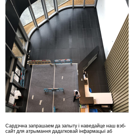
Сардэчна запрашаем да запыту і наведайце наш вэб-
сайт для атрымання дадатковай інфармацыі аб