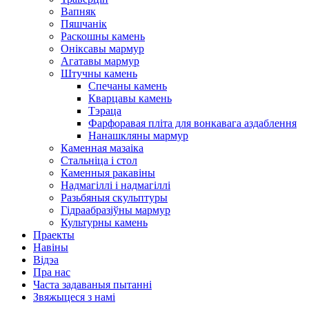
Вапняк
Пяшчанік
Раскошны камень
Оніксавы мармур
Агатавы мармур
Штучны камень
Спечаны камень
Кварцавы камень
Тэраца
Фарфоравая пліта для вонкавага аздаблення
Нанашкляны мармур
Каменная мазаіка
Стальніца і стол
Каменныя ракавіны
Надмагіллі і надмагіллі
Разьбяныя скульптуры
Гідраабразіўны мармур
Культурны камень
Праекты
Навіны
Відэа
Пра нас
Часта задаваныя пытанні
Звяжыцеся з намі