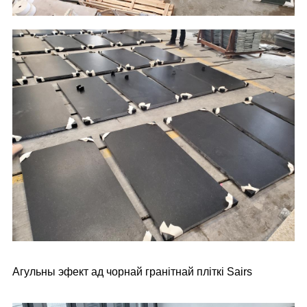
Агульны эфект ад чорнай гранітнай пліткі Sairs