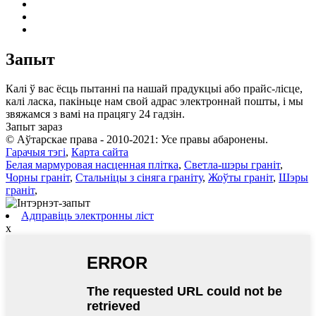
Запыт
Калі ў вас ёсць пытанні па нашай прадукцыі або прайс-лісце,
калі ласка, пакіньце нам свой адрас электроннай пошты, і мы
звяжамся з вамі на працягу 24 гадзін.
Запыт зараз
© Аўтарскае права - 2010-2021: Усе правы абаронены.
Гарачыя тэгі
,
Карта сайта
Белая мармуровая насценная плітка
,
Светла-шэры граніт
,
Чорны граніт
,
Стальніцы з сіняга граніту
,
Жоўты граніт
,
Шэры
граніт
,
Адправіць электронны ліст
x