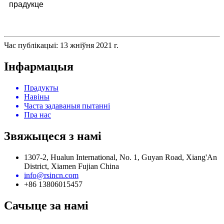
прадукце
Час публікацыі: 13 жніўня 2021 г.
Інфармацыя
Прадукты
Навіны
Часта задаваныя пытанні
Пра нас
Звяжыцеся з намі
1307-2, Hualun International, No. 1, Guyan Road, Xiang'An
District, Xiamen Fujian China
info@rsincn.com
+86 13806015457
Сачыце за намі