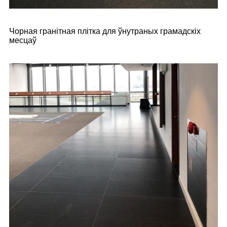
Чорная гранітная плітка для ўнутраных грамадскіх
месцаў