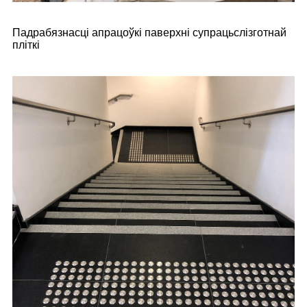
Падрабязнасці апрацоўкі паверхні супрацьслізготнай
пліткі