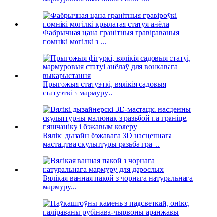
Фабрычная цана гранітныя гравіраваныя
помнікі могілкі з ...
Прыгожыя статуэткі, вялікія садовыя
статуэткі з мармуру...
Вялікі дызайн бэжавага 3D насценнага
мастацтва скульптуры разьба гра ...
Вялікая ванная пакой з чорнага натуральнага
мармуру...