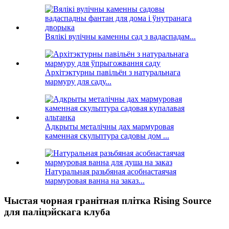
Вялікі вулічны каменны сад з вадаспадам...
Архітэктурны павільён з натуральнага
мармуру для саду...
Адкрыты металічны дах мармуровая
каменная скульптура садовы дом ...
Натуральная разьбяная асобнастаячая
мармуровая ванна на заказ...
Чыстая чорная гранітная плітка Rising Source
для паліцэйскага клуба