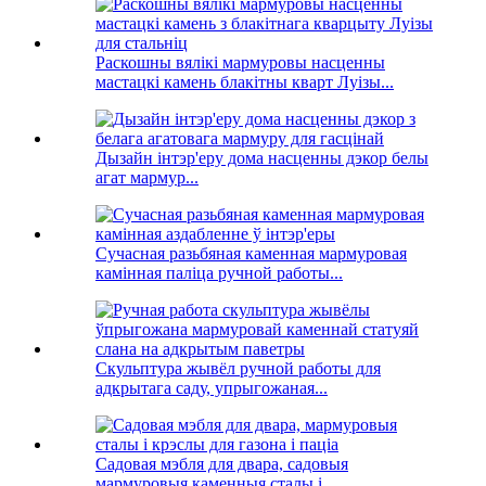
Раскошны вялікі мармуровы насценны
мастацкі камень блакітны кварт Луізы...
Дызайн інтэр'еру дома насценны дэкор белы
агат мармур...
Сучасная разьбяная каменная мармуровая
камінная паліца ручной работы...
Скульптура жывёл ручной работы для
адкрытага саду, упрыгожаная...
Садовая мэбля для двара, садовыя
мармуровыя каменныя сталы і...