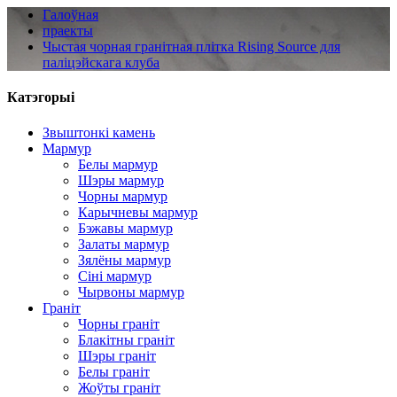
Галоўная
праекты
Чыстая чорная гранітная плітка Rising Source для
паліцэйскага клуба
Катэгорыі
Звыштонкі камень
Мармур
Белы мармур
Шэры мармур
Чорны мармур
Карычневы мармур
Бэжавы мармур
Залаты мармур
Зялёны мармур
Сіні мармур
Чырвоны мармур
Граніт
Чорны граніт
Блакітны граніт
Шэры граніт
Белы граніт
Жоўты граніт