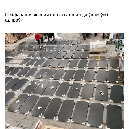
Шліфаваная чорная плітка гатовая да ўпакоўкі і
адпраўкі.