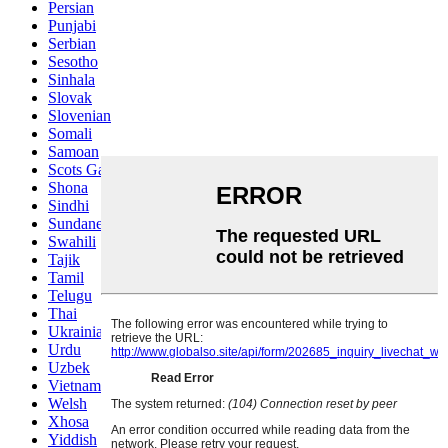
Persian
Punjabi
Serbian
Sesotho
Sinhala
Slovak
Slovenian
Somali
Samoan
Scots Gaelic
Shona
Sindhi
Sundanese
Swahili
Tajik
Tamil
Telugu
Thai
Ukrainian
Urdu
Uzbek
Vietnamese
Welsh
Xhosa
Yiddish