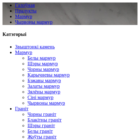
Галоўная
Прадукты
Мармур
Чырвоны мармур
Катэгорыі
Звыштонкі камень
Мармур
Белы мармур
Шэры мармур
Чорны мармур
Карычневы мармур
Бэжавы мармур
Залаты мармур
Зялёны мармур
Сіні мармур
Чырвоны мармур
Граніт
Чорны граніт
Блакітны граніт
Шэры граніт
Белы граніт
Жоўты граніт