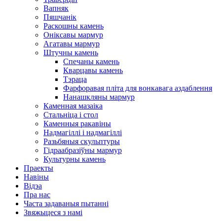
Вапняк
Пяшчанік
Раскошны камень
Оніксавы мармур
Агатавы мармур
Штучны камень
Спечаны камень
Кварцавы камень
Тэраца
Фарфоравая пліта для вонкавага аздаблення
Нанашкляны мармур
Каменная мазаіка
Стальніца і стол
Каменныя ракавіны
Надмагіллі і надмагіллі
Разьбяныя скульптуры
Гідраабразіўны мармур
Культурны камень
Праекты
Навіны
Відэа
Пра нас
Часта задаваныя пытанні
Звяжыцеся з намі