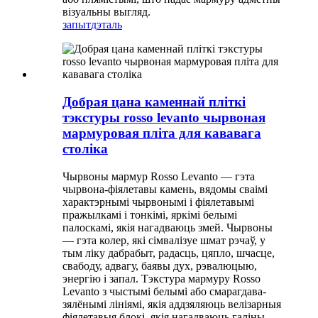
візуальны выгляд.
запыт
дэталь
Добрая цана каменнай пліткі
тэкстуры rosso levanto чырвоная
мармуровая пліта для кававага
століка
Чырвоны мармур Rosso Levanto — гэта
чырвона-фіялетавы камень, вядомы сваімі
характэрнымі чырвонымі і фіялетавымі
пражылкамі і тонкімі, яркімі белымі
палоскамі, якія нагадваюць змей. Чырвоны
— гэта колер, які сімвалізуе шмат рэчаў, у
тым ліку дабрабыт, радасць, цяпло, шчасце,
свабоду, адвагу, баявы дух, рэвалюцыю,
энергію і запал. Тэкстура мармуру Rosso
Levanto з чыстымі белымі або смарагдава-
зялёнымі лініямі, якія аддзяляюць велізарныя
фіялетавыя блокі, якія нагадваюць галіны