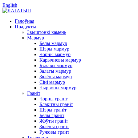
English
Галоўная
Прадукты
Звыштонкі камень
Мармур
Белы мармур
Шэры мармур
Чорны мармур
Карычневы мармур
Бэжавы мармур
Залаты мармур
Зялёны мармур
Сіні мармур
Чырвоны мармур
Граніт
Чорны граніт
Блакітны граніт
Шэры граніт
Белы граніт
Жоўты граніт
Зялёны граніт
Ружовы грант
Траверцін