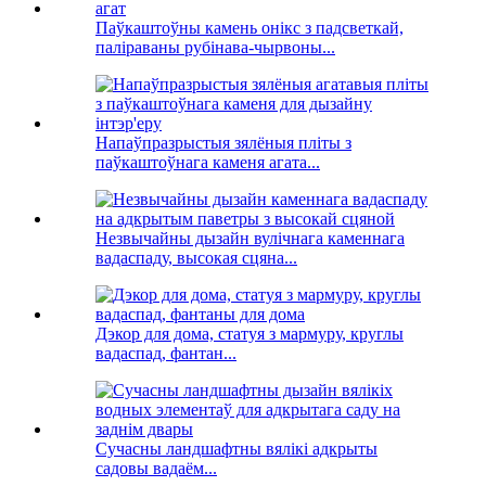
Паўкаштоўны камень онікс з падсветкай,
паліраваны рубінава-чырвоны...
Напаўпразрыстыя зялёныя пліты з
паўкаштоўнага каменя агата...
Незвычайны дызайн вулічнага каменнага
вадаспаду, высокая сцяна...
Дэкор для дома, статуя з мармуру, круглы
вадаспад, фантан...
Сучасны ландшафтны вялікі адкрыты
садовы вадаём...