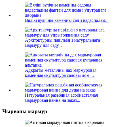
Вялікі вулічны каменны сад з вадаспадам...
Архітэктурны павільён з натуральнага
мармуру для саду...
Адкрыты металічны дах мармуровая
каменная скульптура садовы дом ...
Натуральная разьбяная асобнастаячая
мармуровая ванна на заказ...
Чырвоны мармур