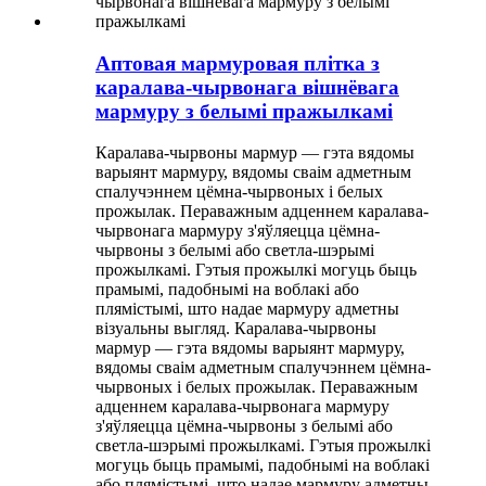
Аптовая мармуровая плітка з
каралава-чырвонага вішнёвага
мармуру з белымі пражылкамі
Каралава-чырвоны мармур — гэта вядомы
варыянт мармуру, вядомы сваім адметным
спалучэннем цёмна-чырвоных і белых
прожылак. Пераважным адценнем каралава-
чырвонага мармуру з'яўляецца цёмна-
чырвоны з белымі або светла-шэрымі
прожылкамі. Гэтыя прожылкі могуць быць
прамымі, падобнымі на воблакі або
плямістымі, што надае мармуру адметны
візуальны выгляд. Каралава-чырвоны
мармур — гэта вядомы варыянт мармуру,
вядомы сваім адметным спалучэннем цёмна-
чырвоных і белых прожылак. Пераважным
адценнем каралава-чырвонага мармуру
з'яўляецца цёмна-чырвоны з белымі або
светла-шэрымі прожылкамі. Гэтыя прожылкі
могуць быць прамымі, падобнымі на воблакі
або плямістымі, што надае мармуру адметны