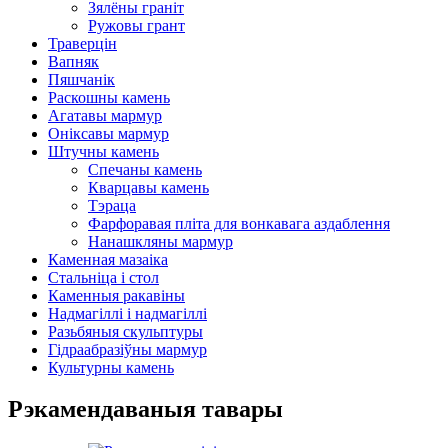
Зялёны граніт
Ружовы грант
Траверцін
Вапняк
Пяшчанік
Раскошны камень
Агатавы мармур
Оніксавы мармур
Штучны камень
Спечаны камень
Кварцавы камень
Тэраца
Фарфоравая пліта для вонкавага аздаблення
Нанашкляны мармур
Каменная мазаіка
Стальніца і стол
Каменныя ракавіны
Надмагіллі і надмагіллі
Разьбяныя скульптуры
Гідраабразіўны мармур
Культурны камень
Рэкамендаваныя тавары