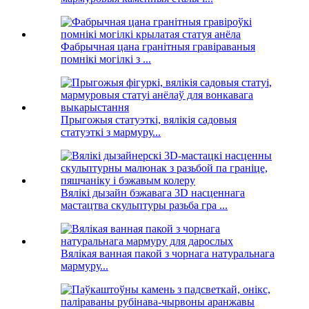
Фабрычная цана гранітныя гравіраваныя
помнікі могілкі з ...
Прыгожыя статуэткі, вялікія садовыя
статуэткі з мармуру...
Вялікі дызайн бэжавага 3D насценнага
мастацтва скульптуры разьба гра ...
Вялікая ванная пакой з чорнага натуральнага
мармуру...