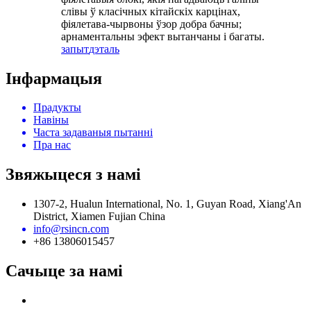
слівы ў класічных кітайскіх карцінах,
фіялетава-чырвоны ўзор добра бачны;
арнаментальны эфект вытанчаны і багаты.
запыт
дэталь
Інфармацыя
Прадукты
Навіны
Часта задаваныя пытанні
Пра нас
Звяжыцеся з намі
1307-2, Hualun International, No. 1, Guyan Road, Xiang'An
District, Xiamen Fujian China
info@rsincn.com
+86 13806015457
Сачыце за намі