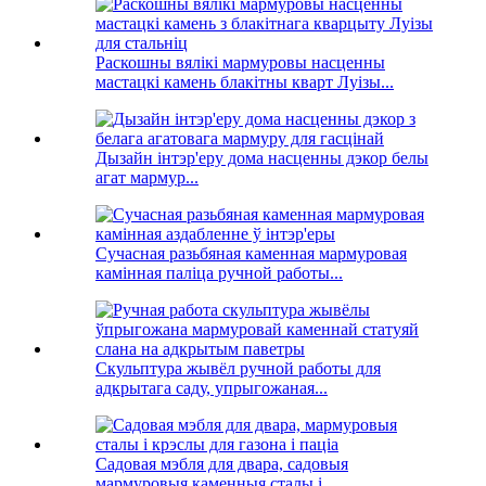
Раскошны вялікі мармуровы насценны
мастацкі камень блакітны кварт Луізы...
Дызайн інтэр'еру дома насценны дэкор белы
агат мармур...
Сучасная разьбяная каменная мармуровая
камінная паліца ручной работы...
Скульптура жывёл ручной работы для
адкрытага саду, упрыгожаная...
Садовая мэбля для двара, садовыя
мармуровыя каменныя сталы і...