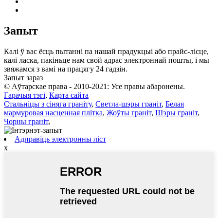
Запыт
Калі ў вас ёсць пытанні па нашай прадукцыі або прайс-лісце,
калі ласка, пакіньце нам свой адрас электроннай пошты, і мы
звяжамся з вамі на працягу 24 гадзін.
Запыт зараз
© Аўтарскае права - 2010-2021: Усе правы абаронены.
Гарачыя тэгі
,
Карта сайта
Стальніцы з сіняга граніту
,
Светла-шэры граніт
,
Белая
мармуровая насценная плітка
,
Жоўты граніт
,
Шэры граніт
,
Чорны граніт
,
Адправіць электронны ліст
x