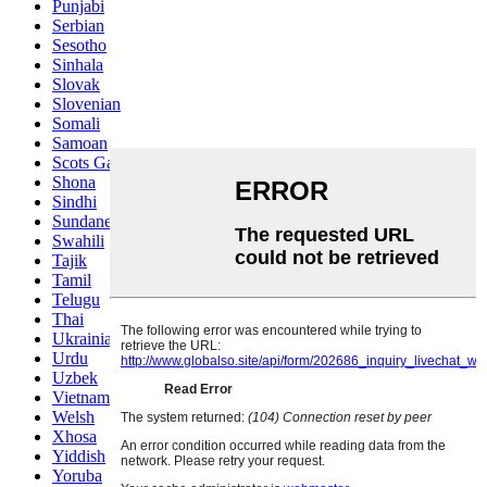
Punjabi
Serbian
Sesotho
Sinhala
Slovak
Slovenian
Somali
Samoan
Scots Gaelic
Shona
Sindhi
Sundanese
Swahili
Tajik
Tamil
Telugu
Thai
Ukrainian
Urdu
Uzbek
Vietnamese
Welsh
Xhosa
Yiddish
Yoruba