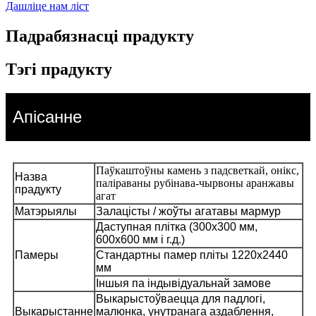
Дашліце нам ліст
Падрабязнасці прадукту
Тэгі прадукту
Апісанне
Паўкаштоўны камень з падсветкай, онікс,
Назва
паліраваны рубінава-чырвоны аранжавы
прадукту
агат
Матэрыялы
Залацісты / жоўты агатавы мармур
Даступная плітка (300x300 мм,
600x600 мм і г.д.)
Памеры
Стандартны памер пліты 1220x2440
мм
Іншыя па індывідуальнай замове
Выкарыстоўваецца для падлогі,
Выкарыстанне
малюнка, унутранага аздаблення,