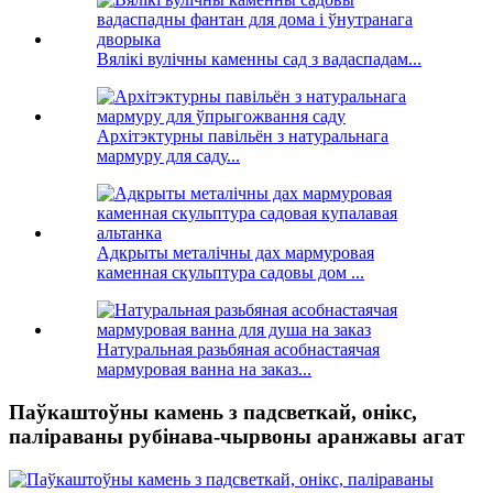
Вялікі вулічны каменны сад з вадаспадам...
Архітэктурны павільён з натуральнага
мармуру для саду...
Адкрыты металічны дах мармуровая
каменная скульптура садовы дом ...
Натуральная разьбяная асобнастаячая
мармуровая ванна на заказ...
Паўкаштоўны камень з падсветкай, онікс,
паліраваны рубінава-чырвоны аранжавы агат