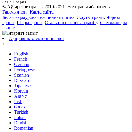
Запыт зараз
© Аўтарскае права - 2010-2021: Усе правы абаронены.
Гарачыя тэгі
,
Карта сайта
Белая мармуровая насценная плітка
,
Жоўты граніт
,
Чорны
граніт
,
Шэры граніт
,
Стальніцы з сіняга граніту
,
Светла-шэры
граніт
,
Адправіць электронны ліст
x
English
French
German
Portuguese
Spanish
Russian
Japanese
Korean
Arabic
Irish
Greek
Turkish
Italian
Danish
Romanian