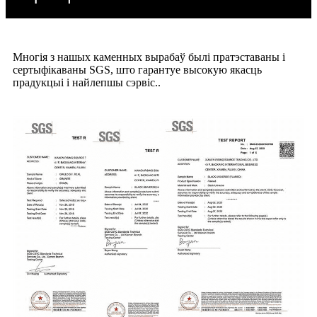
Многія з нашых каменных вырабаў былі пратэставаны і
сертыфікаваны SGS, што гарантуе высокую якасць
прадукцыі і найлепшы сэрвіс.
.