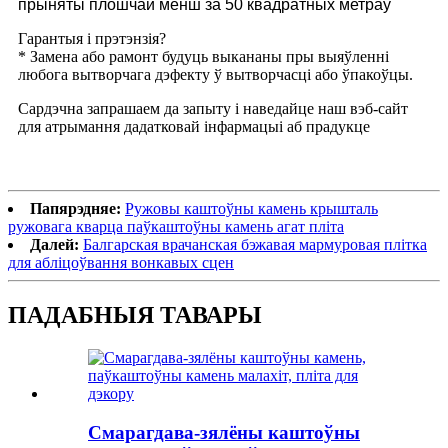
прыняты плошчай менш за 50 квадратных метраў
Гарантыя і прэтэнзія?
* Замена або рамонт будуць выкананы пры выяўленні
любога вытворчага дэфекту ў вытворчасці або ўпакоўцы.
Сардэчна запрашаем да запыту і наведайце наш вэб-сайт
для атрымання дадатковай інфармацыі аб прадукце
Папярэдняе:
Ружовы каштоўны камень крышталь
ружовага кварца паўкаштоўны камень агат пліта
Далей:
Балгарская врачанская бэжавая мармуровая плітка
для абліцоўвання вонкавых сцен
ПАДАБНЫЯ ТАВАРЫ
Смарагдава-зялёны каштоўны