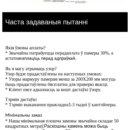
Часта задаваныя пытанні
Якія ўмовы аплаты?
* Звычайна патрабуецца перадаплата ў памеры 30%, а
астатняе
.
аплаціць перад адпраўкай
Як я магу атрымаць узор?
Узор будзе прадастаўлены на наступных умовах:
* Узоры мармуру памерам менш за 200X200 мм могуць
быць прадастаўлены бясплатна для праверкі якасці.
* Кліент нясе адказнасць за кошт дастаўкі ўзору.
Тэрмін дастаўкі
* Тэрмін выканання прыкладна
-3 тыдні ў кантэйнеры.
1
Мінімальны заказ
* Наша мінімальная плошча замовы звычайна складае 50
квадратных метраў.
Раскошны камень можа быць