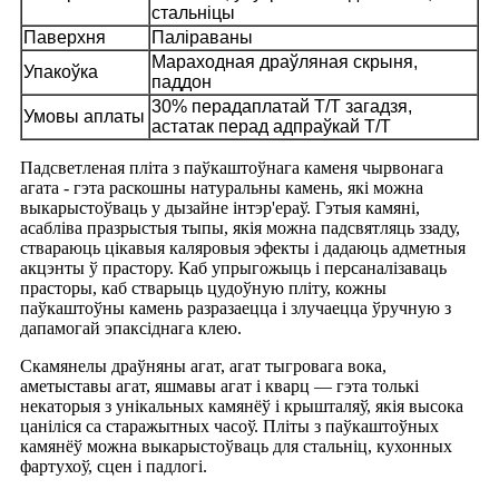
стальніцы
Паверхня
Паліраваны
Мараходная драўляная скрыня,
Упакоўка
паддон
30% перадаплатай T/T загадзя,
Умовы аплаты
астатак перад адпраўкай T/T
Падсветленая пліта з паўкаштоўнага каменя чырвонага
агата - гэта раскошны натуральны камень, які можна
выкарыстоўваць у дызайне інтэр'ераў. Гэтыя камяні,
асабліва празрыстыя тыпы, якія можна падсвятляць ззаду,
ствараюць цікавыя каляровыя эфекты і дадаюць адметныя
акцэнты ў прастору. Каб упрыгожыць і персаналізаваць
прасторы, каб стварыць цудоўную пліту, кожны
паўкаштоўны камень разразаецца і злучаецца ўручную з
дапамогай эпаксіднага клею.
Скамянелы драўняны агат, агат тыгровага вока,
аметыставы агат, яшмавы агат і кварц — гэта толькі
некаторыя з унікальных камянёў і крышталяў, якія высока
цаніліся са старажытных часоў. Пліты з паўкаштоўных
камянёў можна выкарыстоўваць для стальніц, кухонных
фартухоў, сцен і падлогі.