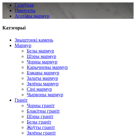
Галоўная
Прадукты
Агатавы мармур
Катэгорыі
Звыштонкі камень
Мармур
Белы мармур
Шэры мармур
Чорны мармур
Карычневы мармур
Бэжавы мармур
Залаты мармур
Зялёны мармур
Сіні мармур
Чырвоны мармур
Граніт
Чорны граніт
Блакітны граніт
Шэры граніт
Белы граніт
Жоўты граніт
Зялёны граніт