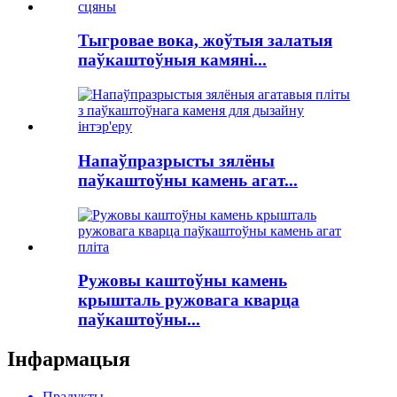
Тыгровае вока, жоўтыя залатыя
паўкаштоўныя камяні...
Напаўпразрысты зялёны
паўкаштоўны камень агат...
Ружовы каштоўны камень
крышталь ружовага кварца
паўкаштоўны...
Інфармацыя
Прадукты