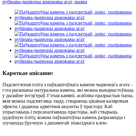
Кароткае апісанне:
Падсветленая пліта з паўкаштоўнага каменя чырвонага агата -
гэта раскошны натуральны камень, які можна выкарыстоўваць
у дызайне інтэр'ераў. Гэтыя камяні, асабліва празрыстыя тыпы,
якія можна падсвятляць ззаду, ствараюць цікавыя каляровыя
эфекты і дадаюць адметныя акцэнты ў прастору. Каб
упрыгожыць і персаналізаваць прасторы, каб стварыць
цудоўную пліту, кожны паўкаштоўны камень разразаецца і
злучаецца ўручную з дапамогай эпаксіднага клею.