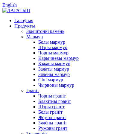
English
Галоўная
Прадукты
Звыштонкі камень
Мармур
Белы мармур
Шэры мармур
Чорны мармур
Карычневы мармур
Бэжавы мармур
Залаты мармур
Зялёны мармур
Сіні мармур
Чырвоны мармур
Граніт
Чорны граніт
Блакітны граніт
Шэры граніт
Белы граніт
Жоўты граніт
Зялёны граніт
Ружовы грант
Траверцін