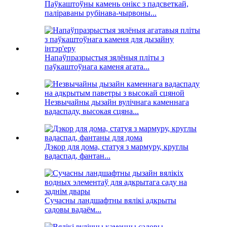
Паўкаштоўны камень онікс з падсветкай,
паліраваны рубінава-чырвоны...
Напаўпразрыстыя зялёныя пліты з
паўкаштоўнага каменя агата...
Незвычайны дызайн вулічнага каменнага
вадаспаду, высокая сцяна...
Дэкор для дома, статуя з мармуру, круглы
вадаспад, фантан...
Сучасны ландшафтны вялікі адкрыты
садовы вадаём...