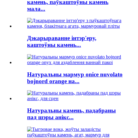
камень, паўкаштоўны камень
мала...
Дэкарыраванне інтэр'еру,
каштоўны камень...
Натуральны мармур onice nuvolato
bojnord orange на...
Натуральны камень, падабраны
пад шэры анікс...