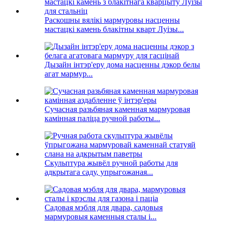
Раскошны вялікі мармуровы насценны
мастацкі камень блакітны кварт Луізы...
Дызайн інтэр'еру дома насценны дэкор белы
агат мармур...
Сучасная разьбяная каменная мармуровая
камінная паліца ручной работы...
Скульптура жывёл ручной работы для
адкрытага саду, упрыгожаная...
Садовая мэбля для двара, садовыя
мармуровыя каменныя сталы і...