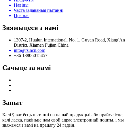
Навіны
Часта задаваныя пытанні
Пра нас
Звяжыцеся з намі
1307-2, Hualun International, No. 1, Guyan Road, Xiang'An
District, Xiamen Fujian China
info@rsincn.com
+86 13806015457
Сачыце за намі
Запыт
Калі ў вас ёсць пытанні па нашай прадукцыі або прайс-лісце,
калі ласка, пакіньце нам свой адрас электроннай пошты, і мы
звяжамся з вамі на працягу 24 гадзін.