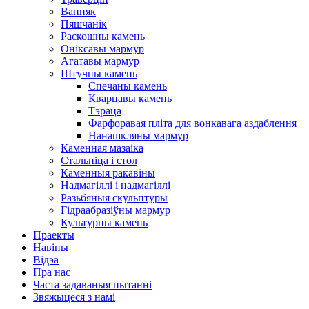
Вапняк
Пяшчанік
Раскошны камень
Оніксавы мармур
Агатавы мармур
Штучны камень
Спечаны камень
Кварцавы камень
Тэраца
Фарфоравая пліта для вонкавага аздаблення
Нанашкляны мармур
Каменная мазаіка
Стальніца і стол
Каменныя ракавіны
Надмагіллі і надмагіллі
Разьбяныя скульптуры
Гідраабразіўны мармур
Культурны камень
Праекты
Навіны
Відэа
Пра нас
Часта задаваныя пытанні
Звяжыцеся з намі