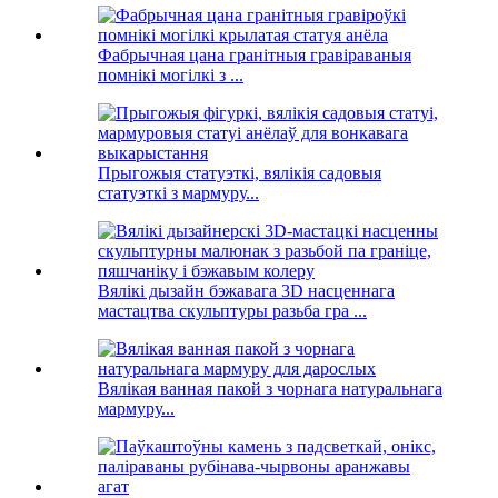
Фабрычная цана гранітныя гравіраваныя
помнікі могілкі з ...
Прыгожыя статуэткі, вялікія садовыя
статуэткі з мармуру...
Вялікі дызайн бэжавага 3D насценнага
мастацтва скульптуры разьба гра ...
Вялікая ванная пакой з чорнага натуральнага
мармуру...