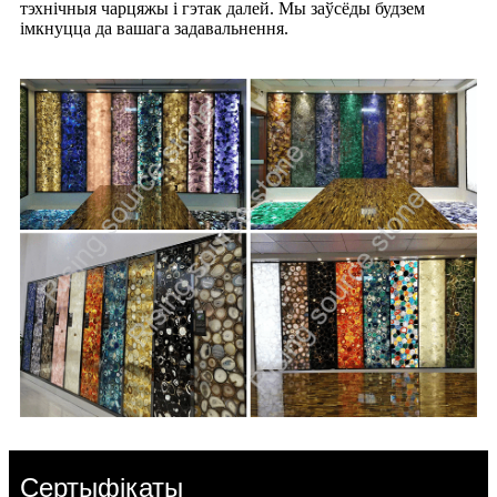
тэхнічныя чарцяжы і гэтак далей. Мы заўсёды будзем
імкнуцца да вашага задавальнення.
Сертыфікаты