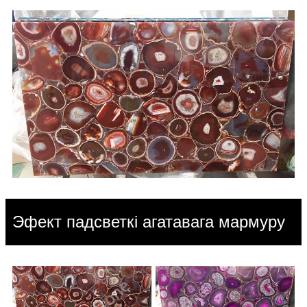
Эфект падсветкі агатавага мармуру