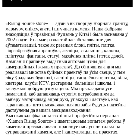
«Rising Source stone» — адзін з вытворцаў зборнага граніту,
мармуру, оніксу, агата і штучнага каменя. Наша фабрыка
знаходзіцца ў правінцыі Фуцзянь у Кітаі і была заснавана ў
2002 годзе. Яна мае разнастайнае абсталяванне для
аўтаматызацыі, такое як рэзаныя блокі, пліты, плітка,
гідраабразіўная апрацоўка, лесвіцы, стальніцы, калоны,
плінтусы, фантаны, статуі, мазаічная плітка і гэтак далей.
Кампанія прапануе выдатныя аптовыя цэны для
камерцыйных і жылых праектаў. Да сённяшняга дня мы
рэалізавалі мноства буйных праектаў па ўсім свеце, у тым
ліку ўрадавыя будынкі, гасцініцы, гандлёвыя цэнтры, вілы,
кватэры, клубы KTV, рэстараны, бальніцы і школы, і
заслужылі добрую рэпутацыю. Мы прыкладаем усе
намаганні, каб адпавядаць строгім патрабаванням да
выбару матэрыялаў, апрацоўкі, упакоўкі і дастаўкі, каб
гарантаваць, што высакаякасныя вырабы будуць надзейна
дастаўлены да вашага месцазнаходжання.
Высокакваліфікаваны тэхнічны і прафесійны персанал
«Xiamen Rising Source» з шматгадовым вопытам работы ў
каменнай прамысловасці прапануе паслугі не толькі па
суправаджэнні каменя, але і кансультацыі па праектах,