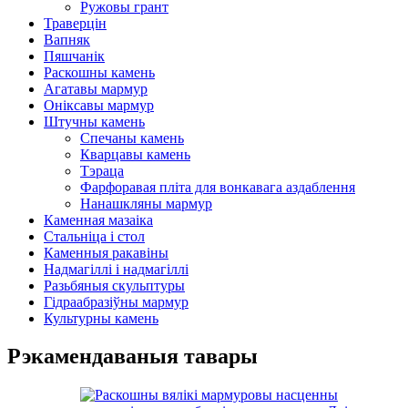
Ружовы грант
Траверцін
Вапняк
Пяшчанік
Раскошны камень
Агатавы мармур
Оніксавы мармур
Штучны камень
Спечаны камень
Кварцавы камень
Тэраца
Фарфоравая пліта для вонкавага аздаблення
Нанашкляны мармур
Каменная мазаіка
Стальніца і стол
Каменныя ракавіны
Надмагіллі і надмагіллі
Разьбяныя скульптуры
Гідраабразіўны мармур
Культурны камень
Рэкамендаваныя тавары