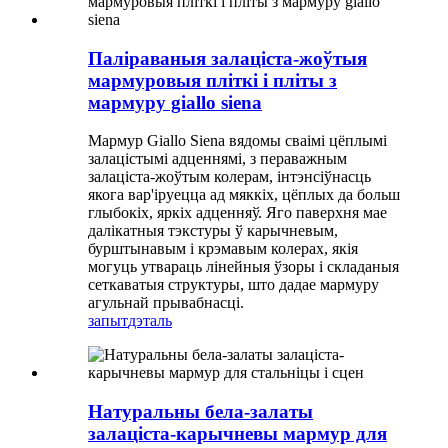
Паліраваныя залаціста-жоўтыя
мармуровыя пліткі і пліты з
мармуру giallo siena
Мармур Giallo Siena вядомы сваімі цёплымі
залацістымі адценнямі, з пераважным
залаціста-жоўтым колерам, інтэнсіўнасць
якога вар'іруецца ад мяккіх, цёплых да больш
глыбокіх, яркіх адценняў. Яго паверхня мае
далікатныя тэкстуры ў карычневым,
бурштынавым і крэмавым колерах, якія
могуць утвараць лінейныя ўзоры і складаныя
сеткаватыя структуры, што дадае мармуру
агульнай прывабнасці.
запыт
дэталь
Натуральны бела-залаты
залаціста-карычневы мармур для