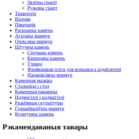
Зялёны граніт
Ружовы грант
Траверцін
Вапняк
Пяшчанік
Раскошны камень
Агатавы мармур
Оніксавы мармур
Штучны камень
Спечаны камень
Кварцавы камень
Тэраца
Фарфоравая пліта для вонкавага аздаблення
Нанашкляны мармур
Каменная мазаіка
Стальніца і стол
Каменныя ракавіны
Надмагіллі і надмагіллі
Разьбяныя скульптуры
Гідраабразіўны мармур
Культурны камень
Рэкамендаваныя тавары