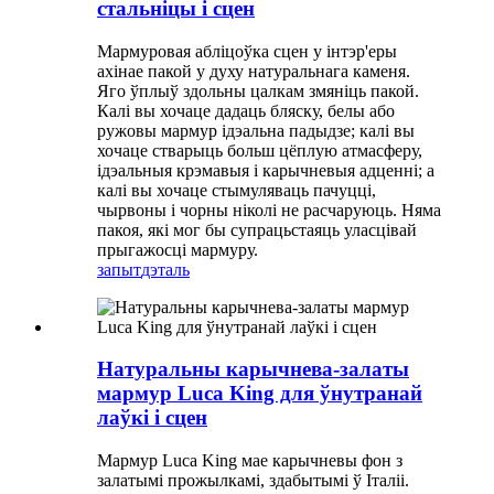
стальніцы і сцен
Мармуровая абліцоўка сцен у інтэр'еры
ахінае пакой у духу натуральнага каменя.
Яго ўплыў здольны цалкам змяніць пакой.
Калі вы хочаце дадаць бляску, белы або
ружовы мармур ідэальна падыдзе; калі вы
хочаце стварыць больш цёплую атмасферу,
ідэальныя крэмавыя і карычневыя адценні; а
калі вы хочаце стымуляваць пачуцці,
чырвоны і чорны ніколі не расчаруюць. Няма
пакоя, які мог бы супрацьстаяць уласцівай
прыгажосці мармуру.
запыт
дэталь
Натуральны карычнева-залаты
мармур Luca King для ўнутранай
лаўкі і сцен
Мармур Luca King мае карычневы фон з
залатымі прожылкамі, здабытымі ў Італіі.