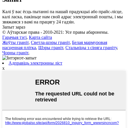
Калі ў вас ёсць пытанні па нашай прадукцыі або прайс-лісце,
калі ласка, пакіньце нам свой адрас электроннай пошты, і мы
звяжамся з вамі на працягу 24 гадзін.
Запыт зараз
© Аўтарскае права - 2010-2021: Усе правы абаронены.
Гарачыя тэгі
,
Карта сайта
Жоўты граніт
,
Светла-шэры граніт
,
Белая мармуровая
насценная плітка
,
Шэры граніт
,
Стальніцы з сіняга граніту
,
Чорны граніт
,
Адправіць электронны ліст
x