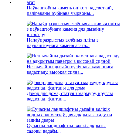
Паўкаштоўны камень онікс з падсветкай,
паліраваны рубінава-чырвоны...
Напаўпразрыстыя зялёныя пліты з
паўкаштоўнага каменя агата...
Незвычайны дызайн вулічнага каменнага
вадаспаду, высокая сцяна...
Дэкор для дома, статуя з мармуру, круглы
вадаспад, фантан...
Сучасны ландшафтны вялікі адкрыты
садовы вадаём...