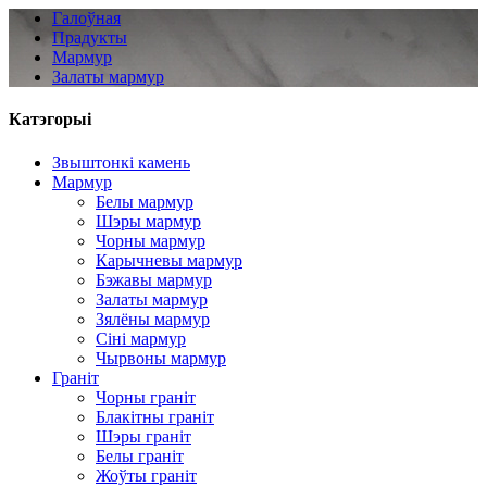
Галоўная
Прадукты
Мармур
Залаты мармур
Катэгорыі
Звыштонкі камень
Мармур
Белы мармур
Шэры мармур
Чорны мармур
Карычневы мармур
Бэжавы мармур
Залаты мармур
Зялёны мармур
Сіні мармур
Чырвоны мармур
Граніт
Чорны граніт
Блакітны граніт
Шэры граніт
Белы граніт
Жоўты граніт