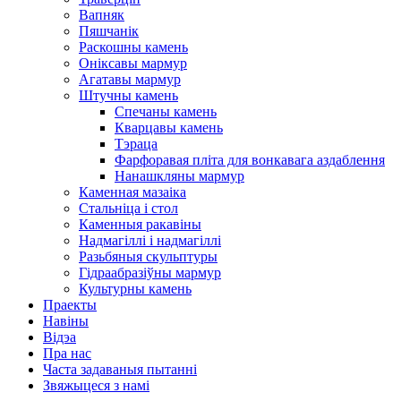
Вапняк
Пяшчанік
Раскошны камень
Оніксавы мармур
Агатавы мармур
Штучны камень
Спечаны камень
Кварцавы камень
Тэраца
Фарфоравая пліта для вонкавага аздаблення
Нанашкляны мармур
Каменная мазаіка
Стальніца і стол
Каменныя ракавіны
Надмагіллі і надмагіллі
Разьбяныя скульптуры
Гідраабразіўны мармур
Культурны камень
Праекты
Навіны
Відэа
Пра нас
Часта задаваныя пытанні
Звяжыцеся з намі