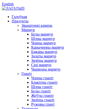
English
Галоўная
Прадукты
Звыштонкі камень
Мармур
Белы мармур
Шэры мармур
Чорны мармур
Карычневы мармур
Бэжавы мармур
Залаты мармур
Зялёны мармур
Сіні мармур
Чырвоны мармур
Граніт
Чорны граніт
Блакітны граніт
Шэры граніт
Белы граніт
Жоўты граніт
Зялёны граніт
Ружовы грант
Траверцін