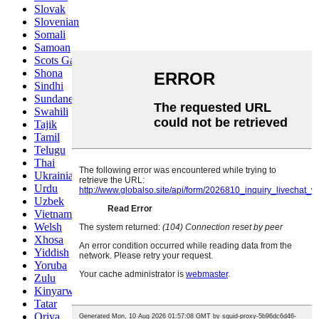
Slovak
Slovenian
Somali
Samoan
Scots Gaelic
Shona
Sindhi
Sundanese
Swahili
Tajik
Tamil
Telugu
Thai
Ukrainian
Urdu
Uzbek
Vietnamese
Welsh
Xhosa
Yiddish
Yoruba
Zulu
Kinyarwanda
Tatar
Oriya