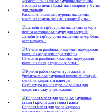
Раскошны вялікі мармуровы насценны
мастацкі камень блакітны кварт Луізы...
Дызайн інтэр'еру дома насценны дэкор белы
агат мармур...
Сучасная разьбяная каменная мармуровая
камінная паліца ручной работы...
Скульптура жывёл ручной работы для
адкрытага саду, упрыгожаная...
Садовая мэбля для двара, садовыя
мармуровыя каменныя сталы і...