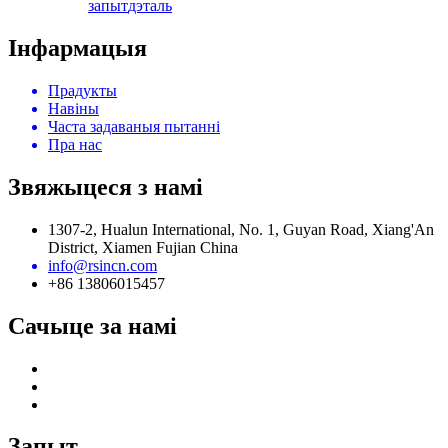
запыт
дэталь
Інфармацыя
Прадукты
Навіны
Часта задаваныя пытанні
Пра нас
Звяжыцеся з намі
1307-2, Hualun International, No. 1, Guyan Road, Xiang'An
District, Xiamen Fujian China
info@rsincn.com
+86 13806015457
Сачыце за намі
Запыт