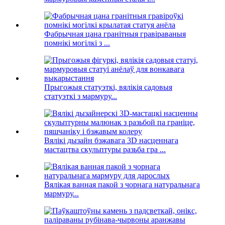
Фабрычная цана гранітныя гравіраваныя
помнікі могілкі з ...
Прыгожыя статуэткі, вялікія садовыя
статуэткі з мармуру...
Вялікі дызайн бэжавага 3D насценнага
мастацтва скульптуры разьба гра ...
Вялікая ванная пакой з чорнага натуральнага
мармуру...