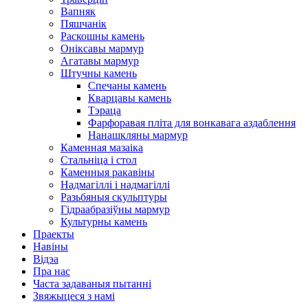
Вапняк
Пяшчанік
Раскошны камень
Оніксавы мармур
Агатавы мармур
Штучны камень
Спечаны камень
Кварцавы камень
Тэраца
Фарфоравая пліта для вонкавага аздаблення
Нанашкляны мармур
Каменная мазаіка
Стальніца і стол
Каменныя ракавіны
Надмагіллі і надмагіллі
Разьбяныя скульптуры
Гідраабразіўны мармур
Культурны камень
Праекты
Навіны
Відэа
Пра нас
Часта задаваныя пытанні
Звяжыцеся з намі