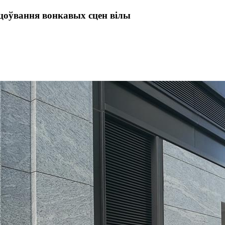
іцоўвання вонкавых сцен вілы