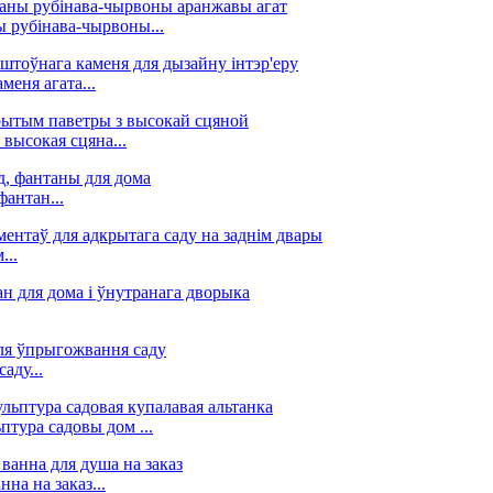
ы рубінава-чырвоны...
еня агата...
высокая сцяна...
фантан...
...
аду...
тура садовы дом ...
на на заказ...