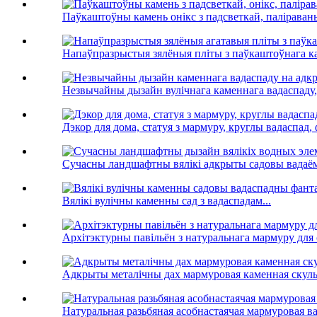
Паўкаштоўны камень онікс з падсветкай, паліраван
Напаўпразрыстыя зялёныя пліты з паўкаштоўнага кам
Незвычайны дызайн вулічнага каменнага вадаспаду, 
Дэкор для дома, статуя з мармуру, круглы вадаспад, 
Сучасны ландшафтны вялікі адкрыты садовы вадаём
Вялікі вулічны каменны сад з вадаспадам...
Архітэктурны павільён з натуральнага мармуру для с
Адкрыты металічны дах мармуровая каменная скульп
Натуральная разьбяная асобнастаячая мармуровая ван