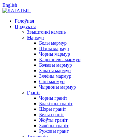
English
Галоўная
Прадукты
Звыштонкі камень
Мармур
Белы мармур
Шэры мармур
Чорны мармур
Карычневы мармур
Бэжавы мармур
Залаты мармур
Зялёны мармур
Сіні мармур
Чырвоны мармур
Граніт
Чорны граніт
Блакітны граніт
Шэры граніт
Белы граніт
Жоўты граніт
Зялёны граніт
Ружовы грант
Траверцін