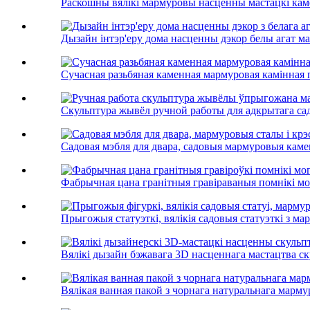
Раскошны вялікі мармуровы насценны мастацкі каме
Дызайн інтэр'еру дома насценны дэкор белы агат ма
Сучасная разьбяная каменная мармуровая камінная п
Скульптура жывёл ручной работы для адкрытага сад
Садовая мэбля для двара, садовыя мармуровыя камен
Фабрычная цана гранітныя гравіраваныя помнікі могі
Прыгожыя статуэткі, вялікія садовыя статуэткі з мар
Вялікі дызайн бэжавага 3D насценнага мастацтва ску
Вялікая ванная пакой з чорнага натуральнага мармур