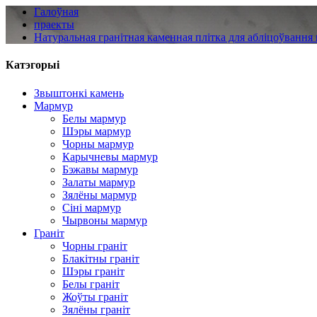
Галоўная
праекты
Натуральная гранітная каменная плітка для абліцоўвання
Катэгорыі
Звыштонкі камень
Мармур
Белы мармур
Шэры мармур
Чорны мармур
Карычневы мармур
Бэжавы мармур
Залаты мармур
Зялёны мармур
Сіні мармур
Чырвоны мармур
Граніт
Чорны граніт
Блакітны граніт
Шэры граніт
Белы граніт
Жоўты граніт
Зялёны граніт