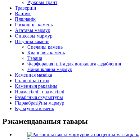
Ружовы грант
Траверцін
Вапняк
Пяшчанік
Раскошны камень
Агатавы мармур
Оніксавы мармур
Штучны камень
Спечаны камень
Кварцавы камень
Тэраца
Фарфоравая пліта для вонкавага аздаблення
Нанашкляны мармур
Каменная мазаіка
Стальніца і стол
Каменныя ракавіны
Надмагіллі і надмагіллі
Разьбяныя скульптуры
Гідраабразіўны мармур
Культурны камень
Рэкамендаваныя тавары