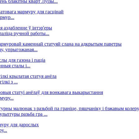
нь блакітны кварт Луізы...
рмур...
аліца ручной работы...
у, упрыгожаная...
ныя сталы і...
лкі з ...
муру...
льптуры разьба гра ...
у...