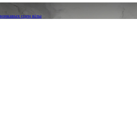
 вонкавых сцен вілы