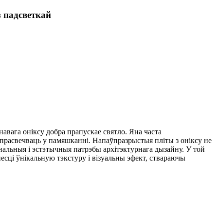
 падсветкай
онавага оніксу добра прапускае святло. Яна часта
 прасвечваць у памяшканні. Напаўпразрыстыя пліты з оніксу не
альныя і эстэтычныя патрэбы архітэктурнага дызайну. У той
есці ўнікальную тэкстуру і візуальны эфект, ствараючы