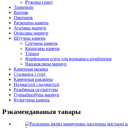
Ружовы грант
Траверцін
Вапняк
Пяшчанік
Раскошны камень
Агатавы мармур
Оніксавы мармур
Штучны камень
Спечаны камень
Кварцавы камень
Тэраца
Фарфоравая пліта для вонкавага аздаблення
Нанашкляны мармур
Каменная мазаіка
Стальніца і стол
Каменныя ракавіны
Надмагіллі і надмагіллі
Разьбяныя скульптуры
Гідраабразіўны мармур
Культурны камень
Рэкамендаваныя тавары