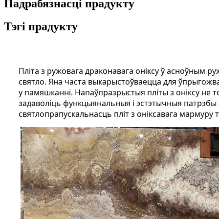
Падрабязнасці прадукту
Тэгі прадукту
Пліта з ружовага драконавага оніксу ў асноўным руж
святло. Яна часта выкарыстоўваецца для ўпрыгожва
у памяшканні. Напаўпразрыстыя пліты з оніксу не 
задаволіць функцыянальныя і эстэтычныя патрэбы а
святлопрапускальнасць пліт з оніксавага мармуру т