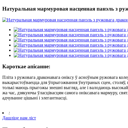
Натуральная мармуровая насценная панэль з ружо
Кароткае апісанне:
Пліта з ружовага драконавага оніксу ў асноўным ружовага колеру
выкарыстоўваецца для ўпрыгожвання ўнутраных сцен, столяў, п
толькі маюць прыгожы знешні выгляд, але і валодаюць высокай
жа час, дзякуючы ўласцівасцям самога оніксавага мармуру, свя
адчуванне цішыні і элегантнасці.
:
Дашліце нам ліст