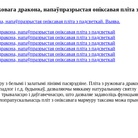
вага дракона, напаўпразрыстая оніксавая пліта з
 з белымі і залатымі лініямі пасярэдзіне. Пліта з ружовага драк
адлог і г.д. будынкаў, дазваляючы мяккаму натуральнаму святлу
 трываласцю і даўгавечнасцю, што дазваляе задаволіць функцыян
тлопрапускальнасць пліт з оніксавага мармуру таксама можа прын