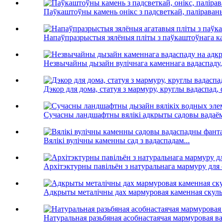
Паўкаштоўны камень онікс з падсветкай, паліраван
Напаўпразрыстыя зялёныя пліты з паўкаштоўнага кам
Незвычайны дызайн вулічнага каменнага вадаспаду, 
Дэкор для дома, статуя з мармуру, круглы вадаспад, 
Сучасны ландшафтны вялікі адкрыты садовы вадаём
Вялікі вулічны каменны сад з вадаспадам...
Архітэктурны павільён з натуральнага мармуру для с
Адкрыты металічны дах мармуровая каменная скульп
Натуральная разьбяная асобнастаячая мармуровая ван