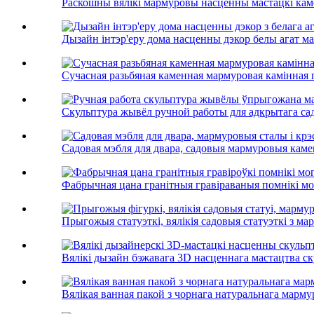
Раскошны вялікі мармуровы насценны мастацкі каме
Дызайн інтэр'еру дома насценны дэкор белы агат ма
Сучасная разьбяная каменная мармуровая камінная п
Скульптура жывёл ручной работы для адкрытага сад
Садовая мэбля для двара, садовыя мармуровыя камен
Фабрычная цана гранітныя гравіраваныя помнікі могі
Прыгожыя статуэткі, вялікія садовыя статуэткі з мар
Вялікі дызайн бэжавага 3D насценнага мастацтва ску
Вялікая ванная пакой з чорнага натуральнага мармур