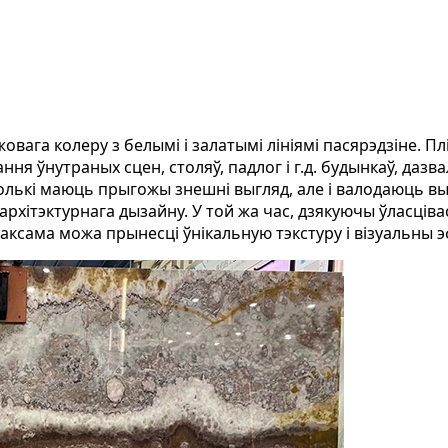
овага колеру з белымі і залатымі лініямі пасярэдзіне. П
ння ўнутраных сцен, столяў, падлог і г.д. будынкаў, да
толькі маюць прыгожы знешні выгляд, але і валодаюць в
рхітэктурнага дызайну. У той жа час, дзякуючы ўласціва
аксама можа прынесці ўнікальную тэкстуру і візуальны э