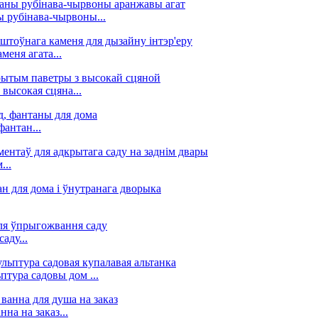
ы рубінава-чырвоны...
еня агата...
высокая сцяна...
фантан...
...
аду...
тура садовы дом ...
на на заказ...