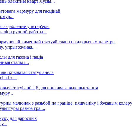
нь блакітны кварт Луізы...
рмур...
аліца ручной работы...
у, упрыгожаная...
ныя сталы і...
лкі з ...
муру...
льптуры разьба гра ...
у...