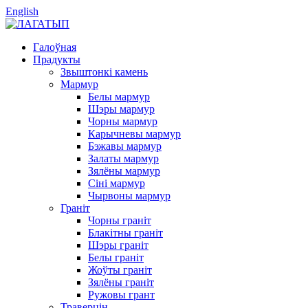
English
Галоўная
Прадукты
Звыштонкі камень
Мармур
Белы мармур
Шэры мармур
Чорны мармур
Карычневы мармур
Бэжавы мармур
Залаты мармур
Зялёны мармур
Сіні мармур
Чырвоны мармур
Граніт
Чорны граніт
Блакітны граніт
Шэры граніт
Белы граніт
Жоўты граніт
Зялёны граніт
Ружовы грант
Траверцін