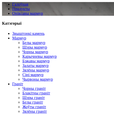
Галоўная
Прадукты
Оніксавы мармур
Катэгорыі
Звыштонкі камень
Мармур
Белы мармур
Шэры мармур
Чорны мармур
Карычневы мармур
Бэжавы мармур
Залаты мармур
Зялёны мармур
Сіні мармур
Чырвоны мармур
Граніт
Чорны граніт
Блакітны граніт
Шэры граніт
Белы граніт
Жоўты граніт
Зялёны граніт