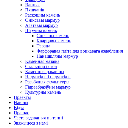
Вапняк
Пяшчанік
Раскошны камень
Оніксавы мармур
Агатавы мармур
Штучны камень
Спечаны камень
Кварцавы камень
Тэраца
Фарфоравая пліта для вонкавага аздаблення
Нанашкляны мармур
Каменная мазаіка
Стальніца і стол
Каменныя ракавіны
Надмагіллі і надмагіллі
Разьбяныя скульптуры
Гідраабразіўны мармур
Культурны камень
Праекты
Навіны
Відэа
Пра нас
Часта задаваныя пытанні
Звяжыцеся з намі