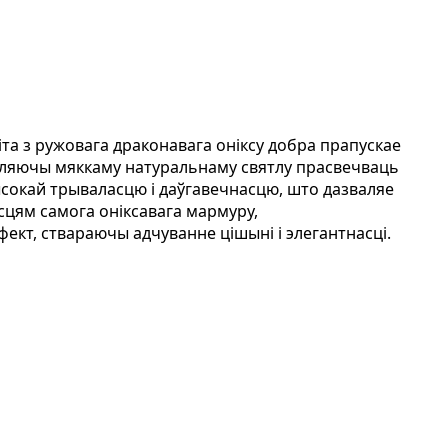
літа з ружовага драконавага оніксу добра прапускае
зваляючы мяккаму натуральнаму святлу прасвечваць
ысокай трываласцю і даўгавечнасцю, што дазваляе
сцям самога оніксавага мармуру,
фект, ствараючы адчуванне цішыні і элегантнасці.