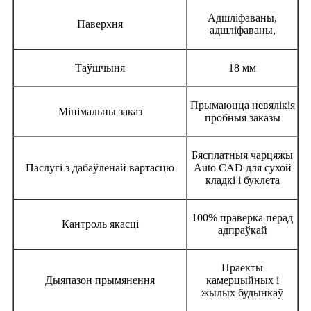
Адшліфаваны,
Паверхня
адшліфаваны,
Таўшчыня
18 мм
Прымаюцца невялікія
Мінімальны заказ
пробныя заказы
Бясплатныя чарцяжы
Паслугі з дабаўленай вартасцю
Auto CAD для сухой
кладкі і буклета
100% праверка перад
Кантроль якасці
адпраўкай
Праекты
Дыяпазон прымянення
камерцыйных і
жылых будынкаў