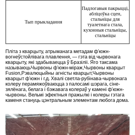
Падлогавыя пакрыцці,
абліцоўка сцен,
стальніцы для
Тып прыкладання
туалетнага стала,
кухонныя стальніцы,
стальніцы
Пліта з кварцыту, атрыманага метадам ф'южн-
вогнеўстойлівага плавлення, — гэта від чырвонага
кварцыту, які здабываецца ў Бразіліі. Яго таксама
называюць
Чырвоны ф'южн-міраж,
Чырвоны кварцыт
Fusion,
Рэвалюцыйны агністы кварцыт,
Чырвоны
кварцыт ф'южн і г.д. Хвалі светла-рубінава-чырвонага
колеру перамяжоўваюцца з палосамі шэрага, сіне-
зялёнага, белага і бэжавага колераў у камені ф'южн-
чырвоны. Вельмі эфектныя пражылкі і колеры гэтага
каменя стануць цэнтральным элементам любога дома.