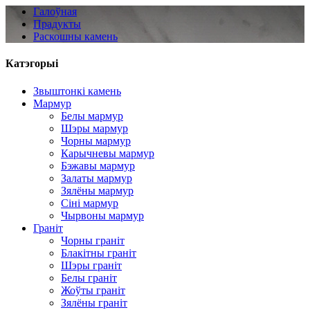
Галоўная
Прадукты
Раскошны камень
Катэгорыі
Звыштонкі камень
Мармур
Белы мармур
Шэры мармур
Чорны мармур
Карычневы мармур
Бэжавы мармур
Залаты мармур
Зялёны мармур
Сіні мармур
Чырвоны мармур
Граніт
Чорны граніт
Блакітны граніт
Шэры граніт
Белы граніт
Жоўты граніт
Зялёны граніт