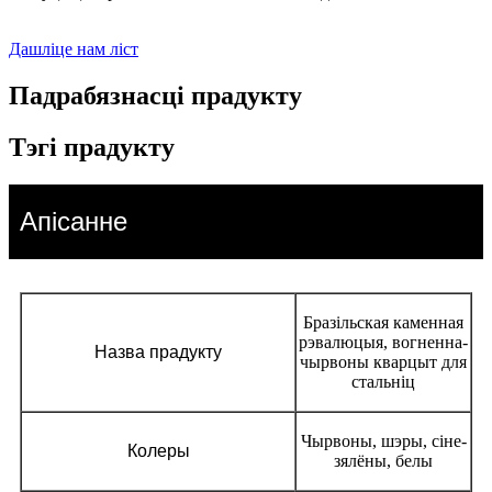
Дашліце нам ліст
Падрабязнасці прадукту
Тэгі прадукту
Апісанне
Бразільская каменная
рэвалюцыя, вогненна-
Назва прадукту
чырвоны кварцыт для
стальніц
Чырвоны, шэры, сіне-
Колеры
зялёны, белы