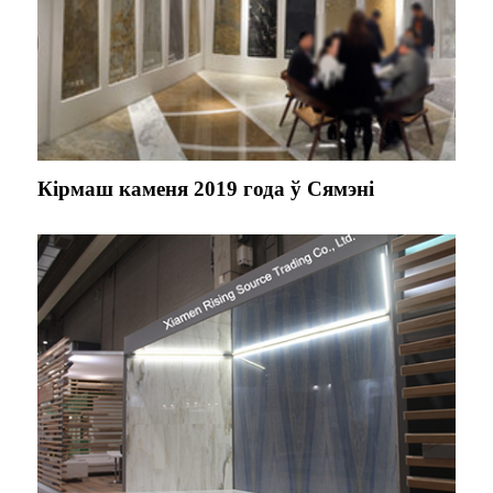
Кірмаш каменя 2019 года ў Сямэні