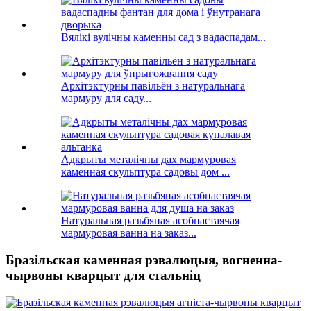
Вялікі вулічны каменны сад з вадаспадам...
Архітэктурны павільён з натуральнага
мармуру для саду...
Адкрыты металічны дах мармуровая
каменная скульптура садовы дом ...
Натуральная разьбяная асобнастаячая
мармуровая ванна на заказ...
Бразільская каменная рэвалюцыя, вогненна-
чырвоны кварцыт для стальніц