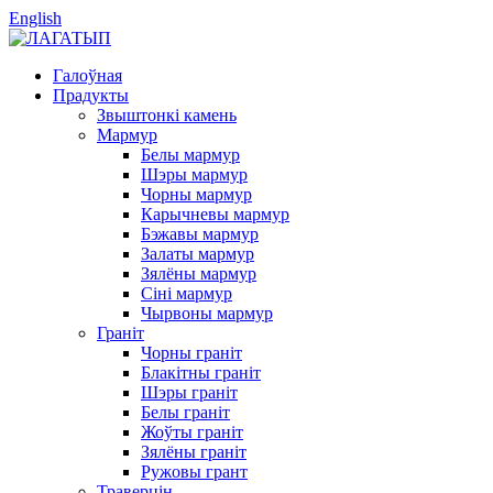
English
Галоўная
Прадукты
Звыштонкі камень
Мармур
Белы мармур
Шэры мармур
Чорны мармур
Карычневы мармур
Бэжавы мармур
Залаты мармур
Зялёны мармур
Сіні мармур
Чырвоны мармур
Граніт
Чорны граніт
Блакітны граніт
Шэры граніт
Белы граніт
Жоўты граніт
Зялёны граніт
Ружовы грант
Траверцін