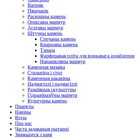
Вапняк
Пяшчанік
Раскошны камень
Оніксавы мармур
Агатавы мармур
Штучны камень
Спечаны камень
Кварцавы камень
Тэраца
Фарфоравая пліта для вонкавага аздаблення
Нанашкляны мармур
Каменная мазаіка
Стальніца і стол
Каменныя ракавіны
Надмагіллі і надмагіллі
Разьбяныя скульптуры
Гідраабразіўны мармур
Культурны камень
Праекты
Навіны
Відэа
Пра нас
Часта задаваныя пытанні
Звяжыцеся з намі