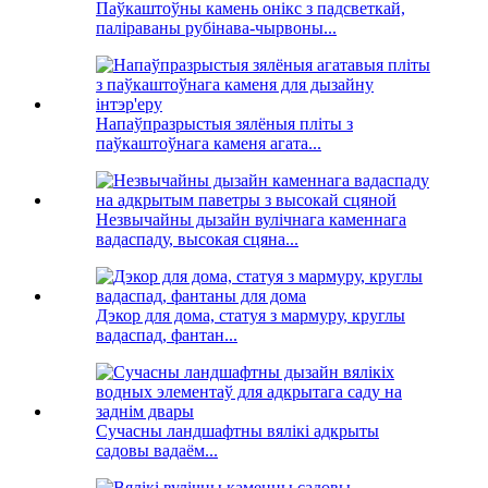
Паўкаштоўны камень онікс з падсветкай,
паліраваны рубінава-чырвоны...
Напаўпразрыстыя зялёныя пліты з
паўкаштоўнага каменя агата...
Незвычайны дызайн вулічнага каменнага
вадаспаду, высокая сцяна...
Дэкор для дома, статуя з мармуру, круглы
вадаспад, фантан...
Сучасны ландшафтны вялікі адкрыты
садовы вадаём...