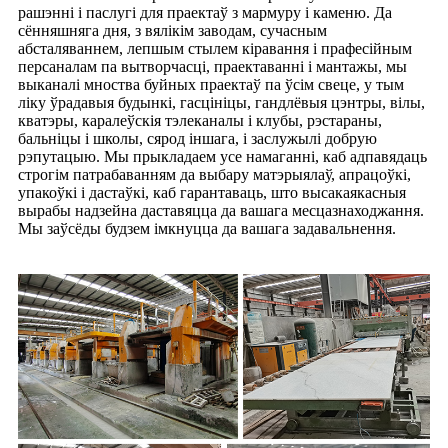
рашэнні і паслугі для праектаў з мармуру і каменю. Да
сённяшняга дня, з вялікім заводам, сучасным
абсталяваннем, лепшым стылем кіравання і прафесійным
персаналам па вытворчасці, праектаванні і мантажы, мы
выканалі мноства буйных праектаў па ўсім свеце, у тым
ліку ўрадавыя будынкі, гасцініцы, гандлёвыя цэнтры, вілы,
кватэры, каралеўскія тэлеканалы і клубы, рэстараны,
бальніцы і школы, сярод іншага, і заслужылі добрую
рэпутацыю. Мы прыкладаем усе намаганні, каб адпавядаць
строгім патрабаванням да выбару матэрыялаў, апрацоўкі,
упакоўкі і дастаўкі, каб гарантаваць, што высакаякасныя
вырабы надзейна даставяцца да вашага месцазнаходжання.
Мы заўсёды будзем імкнуцца да вашага задавальнення.