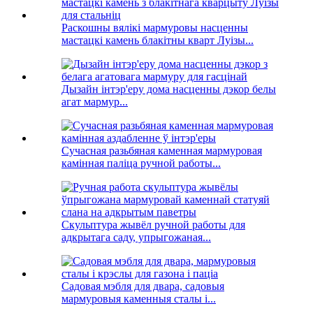
Раскошны вялікі мармуровы насценны
мастацкі камень блакітны кварт Луізы...
Дызайн інтэр'еру дома насценны дэкор белы
агат мармур...
Сучасная разьбяная каменная мармуровая
камінная паліца ручной работы...
Скульптура жывёл ручной работы для
адкрытага саду, упрыгожаная...
Садовая мэбля для двара, садовыя
мармуровыя каменныя сталы і...