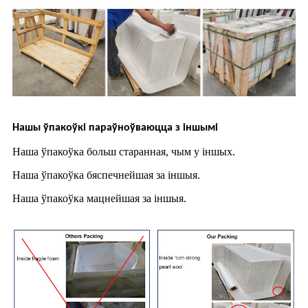
Нашы ўпакоўкі параўноўваюцца з іншымі
Наша ўпакоўка больш старанная, чым у іншых.
Наша ўпакоўка бяспечнейшая за іншыя.
Наша ўпакоўка мацнейшая за іншыя.