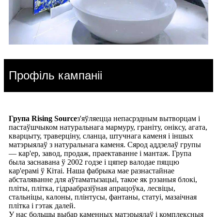
Профіль кампаніі
Група Rising Source
з'яўляецца непасрэдным вытворцам і
пастаўшчыком натуральнага мармуру, граніту, оніксу, агата,
кварцыту, траверціну, сланца, штучнага каменя і іншых
матэрыялаў з натуральнага каменя. Сярод аддзелаў групы
— кар'ер, завод, продаж, праектаванне і мантаж. Група
была заснавана ў 2002 годзе і цяпер валодае пяццю
кар'ерамі ў Кітаі. Наша фабрыка мае разнастайнае
абсталяванне для аўтаматызацыі, такое як рэзаныя блокі,
пліты, плітка, гідраабразіўная апрацоўка, лесвіцы,
стальніцы, калоны, плінтусы, фантаны, статуі, мазаічная
плітка і гэтак далей.
У нас большы выбар каменных матэрыялаў і комплексныя