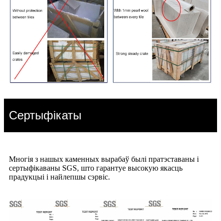
Сертыфікаты
Многія з нашых каменных вырабаў былі пратэставаны і
сертыфікаваны SGS, што гарантуе высокую якасць
прадукцыі і найлепшы сэрвіс.