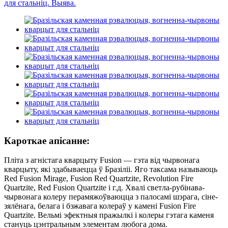
Кароткае апісанне:
Пліта з агністага кварцыту Fusion — гэта від чырвонага
кварцыту, які здабываецца ў Бразіліі. Яго таксама называюць
Red Fusion Mirage, Fusion Red Quartzite, Revolution Fire
Quartzite, Red Fusion Quartzite і г.д. Хвалі светла-рубінава-
чырвонага колеру перамяжоўваюцца з палосамі шэрага, сіне-
зялёнага, белага і бэжавага колераў у камені Fusion Fire
Quartzite. Вельмі эфектныя пражылкі і колеры гэтага каменя
стануць цэнтральным элементам любога дома.