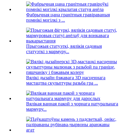
Фабрычная цана гранітныя гравіраваныя
помнікі могілкі з ...
Прыгожыя статуэткі, вялікія садовыя
статуэткі з мармуру...
Вялікі дызайн бэжавага 3D насценнага
мастацтва скульптуры разьба гра ...
Вялікая ванная пакой з чорнага натуральнага
мармуру...