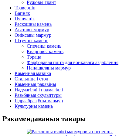
Ружовы грант
Траверцін
Вапняк
Пяшчанік
Раскошны камень
Агатавы мармур
Оніксавы мармур
Штучны камень
Спечаны камень
Кварцавы камень
Тэраца
Фарфоравая пліта для вонкавага аздаблення
Нанашкляны мармур
Каменная мазаіка
Стальніца і стол
Каменныя ракавіны
Надмагіллі і надмагіллі
Разьбяныя скульптуры
Гідраабразіўны мармур
Культурны камень
Рэкамендаваныя тавары