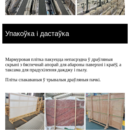
Упакоўка і дастаўка
Мармуровая плітка пакуецца непасрэдна ў драўляныя
скрыні з бяспечнай апорай для абароны паверхні і краёў, а
таксама для прадухілення дажджу і пылу.
Пліты спакаваныя ў трывалыя драўляныя пачкі.